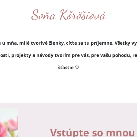
Soňa Kőröšiová
e u mňa, milé tvorivé žienky, cíťte sa tu príjemne. Všetky v
osti, projekty a návody tvorím pre vás, pre vašu pohodu, re
šťastie
♡
Vstúpte so mnou 