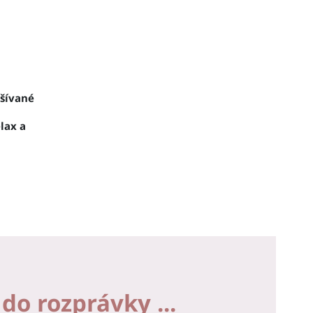
yšívané
lax a
do rozprávky ...