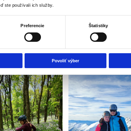
 spomaliť a ľúbiť. Darujme si sebalásku
ď ste používali ich služby.
Preferencie
Štatistiky
Povoliť výber