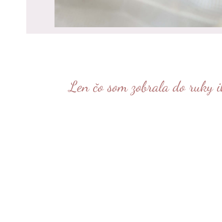
Názov poľa obsahu
Len čo som zobrala do ruky ih
Názov poľa obsahu
Názov poľa obsahu