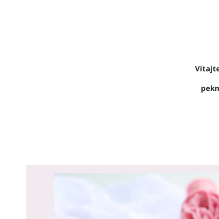
Vitajt
pekn
Názov poľa obsahu