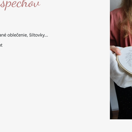
úspechov
é oblečenie, šiltovky...
nt