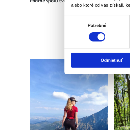
Poďme spolu tvoriť krajší svet, oddýchnuť si,
alebo ktoré od vás získali, ke
♡
Výber
Potrebné
súhlasu
Názov poľa obsahu
Odmietnuť