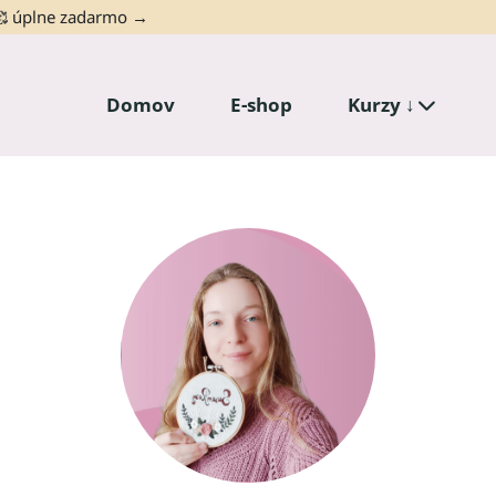
🥰
úplne zadarmo →
Domov
E-shop
Kurzy ↓