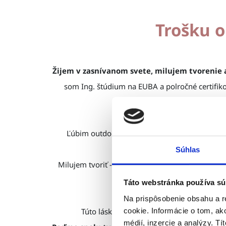
Trošku 
Žijem v zasnívanom svete, milujem tvorenie 
som Ing. štúdium na EUBA a polročné certifiko
Nájdete ma v Banskej Bystrici (al
Ľúbim outdoor - turistiku, cyklistiku, mtb, be
Súhlas
Milujem tvoriť - maľovať, fotiť, dizajnovať, vyšív
vyšívanie
Táto webstránka používa sú
Na prispôsobenie obsahu a r
Túto lásku k tvoreniu chcem s vami zdieľa
cookie. Informácie o tom, ak
médií, inzercie a analýzy. Tí