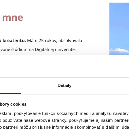
o mne
a kreativitu.
Mám 25 rokov, absolvovala
vané štúdium na Digitálnej univerzite.
ebo na veľa výletoch :D).
h, skialp a prespávanie pod hviezdami.
Detaily
ať, šiť, modelovať... no najviac ma očarilo
.
bory cookies
eklám, poskytovanie funkcií sociálnych médií a analýzu návšte
ť, preto som vytvorila SusanRosy.
o používate naše webové stránky, poskytujeme aj našim partner
to partneri môžu príslušné informácie skombinovať s ďalšími údaj