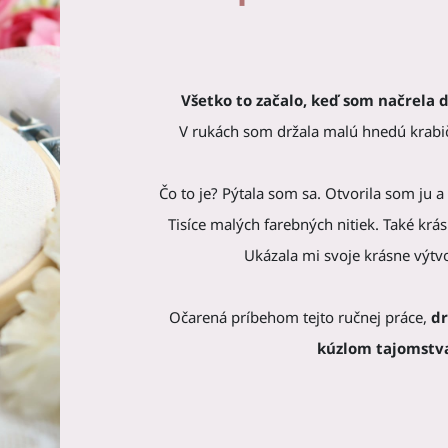
Všetko to začalo, keď som načrela 
V rukách som držala malú hnedú krab
Čo to je? Pýtala som sa. Otvorila som ju a
Tisíce malých farebných nitiek. Také krásne
Ukázala mi svoje krásne výtvo
Očarená príbehom tejto ručnej práce,
dr
kúzlom tajomstva